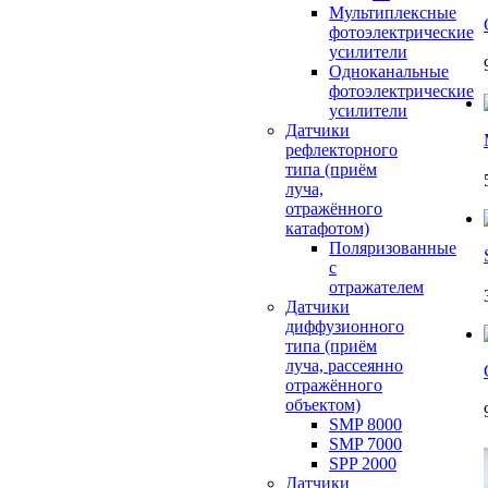
Мультиплексные
фотоэлектрические
усилители
Одноканальные
фотоэлектрические
усилители
Датчики
рефлекторного
типа (приём
луча,
отражённого
катафотом)
Поляризованные
с
отражателем
Датчики
диффузионного
типа (приём
луча, рассеянно
отражённого
объектом)
SMP 8000
SMP 7000
SPP 2000
Датчики