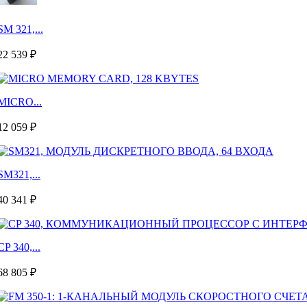
SM 321,...
22 539 ₽
MICRO...
12 059 ₽
SM321,...
40 341 ₽
CP 340,...
68 805 ₽