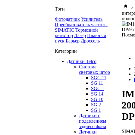
>
Тэги
интер
полюс
Фотодатчик
Усилитель
Преобразователь частоты
SIMATIC
Тормозной
Посмо
резистор
Лазер
Плавный
пуск
Барьер
Дроссель
Категории
Датчики Telco
Система
световых штор
SGC 11
SG 11
SGC 1
IM
SG 14
SG 10
20
SG 2
SG 1
DP
Датчики с
подавлением
заднего фона
SIMA
Датчики