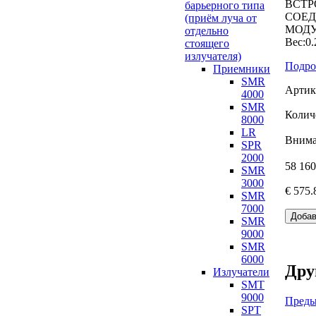
ВСТР
барьерного типа
СОЕД
(приём луча от
МОДУ
отдельно
Вес:0.
стоящего
излучателя)
Подро
Приемники
SMR
Артик
4000
SMR
Колич
8000
LR
Внима
SPR
2000
58 160
SMR
3000
€ 575.
SMR
7000
SMR
9000
SMR
6000
Дру
Излучатели
SMT
9000
Пред
SPT