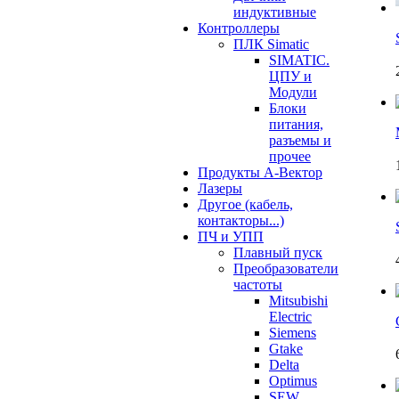
индуктивные
Контроллеры
ПЛК Simatic
SIMATIC.
ЦПУ и
Модули
Блоки
питания,
разъемы и
прочее
Продукты А-Вектор
Лазеры
Другое (кабель,
контакторы...)
ПЧ и УПП
Плавный пуск
Преобразователи
частоты
Mitsubishi
Electric
Siemens
Gtake
Delta
Optimus
SEW