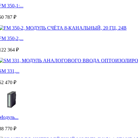
FM 350-1:...
50 787 ₽
FM 350-2,...
122 364 ₽
SM 331,...
52 470 ₽
Модуль...
38 770 ₽