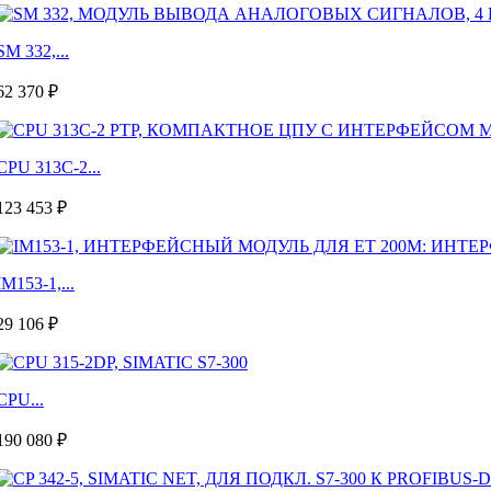
SM 332,...
62 370 ₽
CPU 313C-2...
123 453 ₽
IM153-1,...
29 106 ₽
CPU...
190 080 ₽