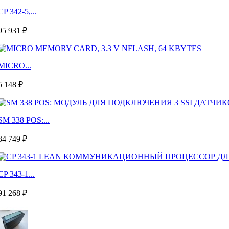
CP 342-5,...
95 931 ₽
MICRO...
5 148 ₽
SM 338 POS:...
34 749 ₽
CP 343-1...
91 268 ₽