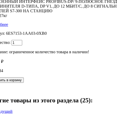
ОЕННЫЙ ИНТЕРФЕЙС PROFIBUS-DP/ 9-ПОЛЮСНОЕ ГНЕЗ
ИНИТЕЛЯ D-ТИПА, DP V1, ДО 12 МБИТ/С, ДО 8 СИГНАЛЬ
ЛЕЙ S7-300 НА СТАНЦИЮ
27кг
бнее
ул:
6ES7153-1AA03-0XB0
ество:
ние: ограниченное количество товара в наличии!
 ₽
84
гие товары из этого раздела (25):
ыдущий