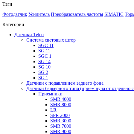
Тэги
Фотодатчик
Усилитель
Преобразователь частоты
SIMATIC
Торм
Категории
Датчики Telco
Система световых штор
SGC 11
SG 11
SGC 1
SG 14
SG 10
SG 2
SG 1
Датчики с подавлением заднего фона
Датчики барьерного типа (приём луча от отдельно с
Приемники
SMR 4000
SMR 8000
LR
SPR 2000
SMR 3000
SMR 7000
SMR 9000