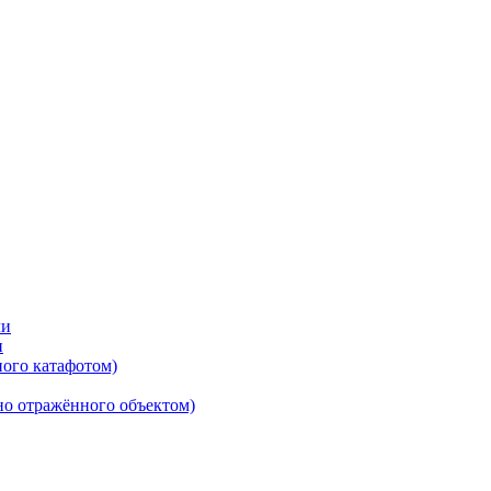
ли
и
ного катафотом)
но отражённого объектом)