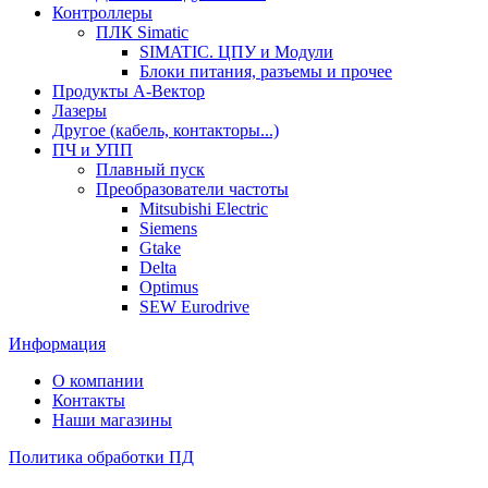
Контроллеры
ПЛК Simatic
SIMATIC. ЦПУ и Модули
Блоки питания, разъемы и прочее
Продукты А-Вектор
Лазеры
Другое (кабель, контакторы...)
ПЧ и УПП
Плавный пуск
Преобразователи частоты
Mitsubishi Electric
Siemens
Gtake
Delta
Optimus
SEW Eurodrive
Информация
О компании
Контакты
Наши магазины
Политика обработки ПД