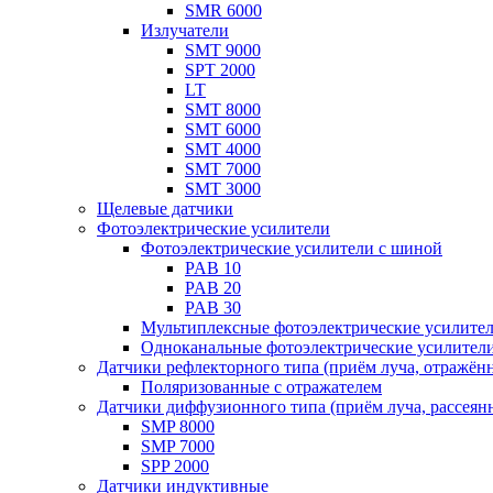
SMR 6000
Излучатели
SMT 9000
SPT 2000
LT
SMT 8000
SMT 6000
SMT 4000
SMT 7000
SMT 3000
Щелевые датчики
Фотоэлектрические усилители
Фотоэлектрические усилители с шиной
PAB 10
PAB 20
PAB 30
Мультиплексные фотоэлектрические усилите
Одноканальные фотоэлектрические усилител
Датчики рефлекторного типа (приём луча, отражён
Поляризованные с отражателем
Датчики диффузионного типа (приём луча, рассеян
SMP 8000
SMP 7000
SPP 2000
Датчики индуктивные